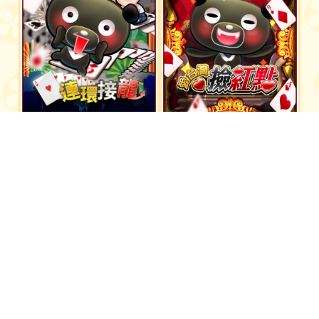
愛台灣連環接龍
愛台灣撿紅點