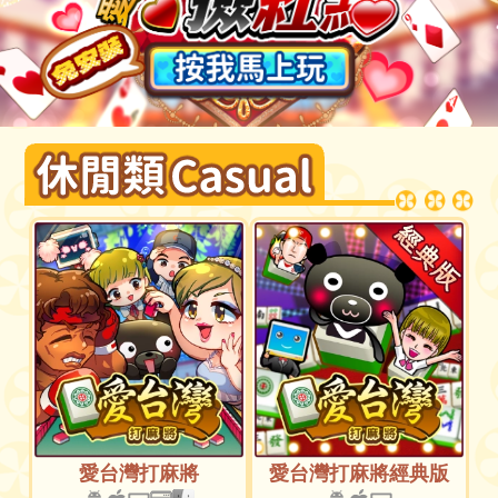
愛台灣打麻將
愛台灣打麻將經典版