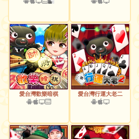
愛台灣歡樂暗棋
愛台灣行運大老二