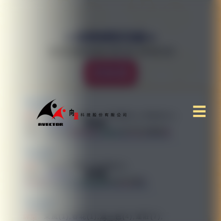
🔹麻將精彩回顧🔹
最後更新2026-08-06 19:55:53
回首頁
回首頁
2026-08-06
☰
19:53:26
牌型:
自摸(1),中洞(1),三色同順(1),莊家@(1),
玩家:
338866
東風館
2026-08-06
19:53:07
牌型:
門清(1),門清三色同順(2),
玩家:
小六子..
東風館
2026-08-06
19:52:47
牌型:
東風(1),春花(1),混一色(4),連莊(7),