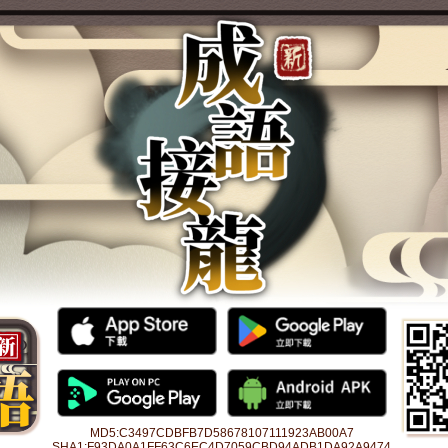
MD5:C3497CDBFB7D58678107111923AB00A7
SHA1:F93DA0A1FF63C6EC4D7059CBD94ADB1DA92A9474