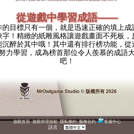
從遊戲中學習成語——
作的目標只有一個，就是迅速正確的填上成
缺字！精緻的紙雕風格讓遊戲畫面不死板，
能沉醉於其中哦！其中還有排行榜功能，從
努力學習，成為榜首那位令人羨慕的成語
吧！
MrOwlgame Studio © 版權所有 2026
遊戲首頁
遊戲管理規範
隱私條約
服務合約
客服中心
語言：