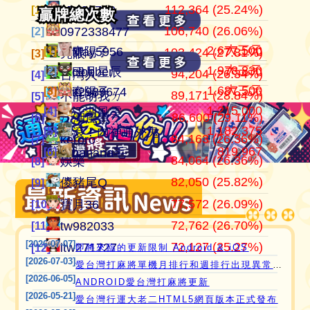
112,364 (25.24%)
105,030,046
445,152
江湖風雲
07100710
07100710
[1]
[1]
[1]
總牌局
總牌局
106,740 (26.06%)
37,363,996
409,546
田寮阿寶
0972338477
0972338477
[2]
[2]
[2]
2,677,500
大三元
[1]
[1]
青陽子
May5956
103,424 (27.81%)
24,264,182
371,859
11060203
亮眼
亮眼
[3]
[3]
[3]
1,978,830
大三元
[2]
[2]
clobber
曰月星辰
94,204 (26.34%)
21,544,199
357,659
‘見好就收’
台灣人
台灣人
[4]
[4]
[4]
1,687,500
大三元
[3]
[3]
it2989674
青陽子
89,171 (28.84%)
21,245,410
319,268
Apple0613
不能胡我ㄉ
keroro
[5]
[5]
[5]
1,215,000
[4]
江湖風雲
愛台灣打麻將🖥️📱適用於所有市面上大部分
86,600 (29.11%)
17,920,755
318,956
it2989674
江湖風雲
娛樂
[6]
[6]
[6]
1,182,375
[5]
滾！內神通外鬼坐斃A賽金
瀏覽器(HTML5 遊戲)，免下載，免安裝，
84,163 (26.36%)
15,623,816
317,807
i918472090
keroro
儍豬尾Q
[7]
[7]
[7]
819,967
[6]
banana毛
現在立即點擊馬上玩😊❤️💕😘
84,064 (26.36%)
11,200,201
309,235
ONTARIO歐巴桑
娛樂
不能胡我ㄉ
[8]
[8]
[8]
82,050 (25.82%)
10,211,995
297,533
青陽子
儍豬尾Q
江湖風雲
[9]
[9]
[9]
77,572 (26.09%)
9,814,224
297,296
it2967408
寶月36
寶月36
[10]
[10]
[10]
72,762 (26.70%)
9,626,106
285,480
i757724391
tw982033
itw271727
[11]
[11]
[11]
[2026-07-07]
72,127 (25.27%)
8,432,097
276,359
i339494808
itw271727
Ｆanny
[12]
[12]
[12]
即將來臨的更新限制 Android & iOS
[2026-07-03]
愛台灣打麻將單機月排行和週排行出現異常,並在修復中
[2026-06-05]
ANDROID愛台灣打麻將更新
[2026-05-21]
愛台灣行運大老二HTML5網頁版本正式發布