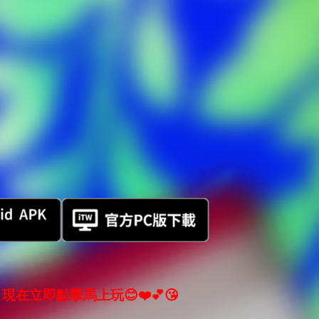
現在立即點擊馬上玩😊❤️💕😘