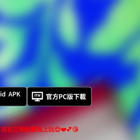
現在立即點擊馬上玩😊❤️💕😘