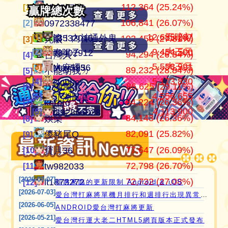
112,364 (25.24%)
105,636,701
445,152
江湖風雲
07100710
07100710
[1]
[1]
[1]
贏牌總次數
贏牌總次數
106,841 (26.07%)
37,514,997
409,868
田寮阿寶
0972338477
0972338477
[2]
[2]
[2]
12,685,287
五暗刻
[1]
[1]
滾！內神通外鬼坐斃A賽金
it3532015
103,459 (27.81%)
24,292,366
372,002
11060203
亮眼
亮眼
[3]
[3]
[3]
9,454,500
大三元
[2]
[2]
青陽子
it3402912
94,294 (26.34%)
21,354,199
357,965
‘見好就收’
台灣人
台灣人
[4]
[4]
[4]
5,558,991
大三元
[3]
[3]
大麻糬3
May5956
89,232 (28.84%)
21,267,110
319,481
Apple0613
不能胡我ㄉ
keroro
[5]
[5]
[5]
愛台灣打麻將🖥️📱適用於所有市面上大部分
5,173,830
[4]
clobber
86,625 (29.11%)
18,649,605
319,202
it2989674
江湖風雲
娛樂
[6]
[6]
[6]
4,556,655
瀏覽器(HTML5 遊戲)，免下載，免安裝，
[5]
江湖風雲
84,224 (26.36%)
15,715,491
317,964
i918472090
keroro
儍豬尾Q
[7]
[7]
[7]
現在立即點擊馬上玩😊❤️💕😘
4,113,900
[6]
i392866028
84,143 (26.36%)
11,221,251
309,439
ONTARIO歐巴桑
娛樂
不能胡我ㄉ
[8]
[8]
[8]
82,091 (25.82%)
10,088,995
297,616
青陽子
儍豬尾Q
江湖風雲
[9]
[9]
[9]
77,647 (26.09%)
9,797,724
297,567
it2967408
寶月36
寶月36
[10]
[10]
[10]
72,798 (26.70%)
9,588,506
285,563
i757724391
tw982033
itw271727
[11]
[11]
[11]
[2026-07-07]
72,732 (27.08%)
8,430,747
276,567
i339494808
it1873272
Ｆanny
[12]
[12]
[12]
即將來臨的更新限制 Android & iOS
[2026-07-03]
愛台灣打麻將單機月排行和週排行出現異常,並在修復中
[2026-06-05]
ANDROID愛台灣打麻將更新
[2026-05-21]
愛台灣行運大老二HTML5網頁版本正式發布