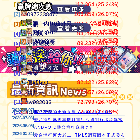
112,364 (25.24%)
105,136,701
445,152
江湖風雲
07100710
07100710
[1]
[1]
[1]
贏牌總次數
贏牌總次數
106,859 (26.07%)
37,514,997
409,909
田寮阿寶
0972338477
0972338477
[2]
[2]
[2]
13,859,787
五暗刻
[1]
[1]
滾！內神通外鬼坐斃A賽金
it3532015
103,477 (27.81%)
24,292,366
372,053
11060203
亮眼
亮眼
[3]
[3]
[3]
10,309,500
大三元
[2]
[2]
青陽子
it3402912
94,298 (26.34%)
21,354,199
357,982
‘見好就收’
台灣人
台灣人
[4]
[4]
[4]
7,349,512
大三元
[3]
[3]
吸狼谷頭
May5956
89,232 (28.84%)
21,270,160
319,481
Apple0613
不能胡我ㄉ
keroro
[5]
[5]
[5]
5,671,491
愛台灣打麻將🖥️📱適用於所有市面上大部分
[4]
大麻糬3
86,633 (29.10%)
18,649,605
319,235
it2989674
江湖風雲
娛樂
[6]
[6]
[6]
5,556,330
[5]
瀏覽器(HTML5 遊戲)，免下載，免安裝，
clobber
84,224 (26.36%)
15,720,816
318,065
i918472090
keroro
儍豬尾Q
[7]
[7]
[7]
現在立即點擊馬上玩😊❤️💕😘
5,524,155
[6]
江湖風雲
84,152 (26.36%)
11,221,251
309,439
ONTARIO歐巴桑
娛樂
不能胡我ㄉ
[8]
[8]
[8]
82,122 (25.82%)
9,801,724
297,664
it2967408
儍豬尾Q
江湖風雲
[9]
[9]
[9]
77,657 (26.09%)
9,588,506
297,600
i757724391
寶月36
寶月36
[10]
[10]
[10]
72,798 (26.70%)
9,426,495
285,594
青陽子
tw982033
itw271727
[11]
[11]
[11]
[2026-07-07]
72,732 (27.08%)
8,423,097
276,601
i339494808
it1873272
Ｆanny
[12]
[12]
[12]
即將來臨的更新限制 Android & iOS
[2026-07-03]
愛台灣打麻將單機月排行和週排行出現異常,並在修復中
[2026-06-05]
ANDROID愛台灣打麻將更新
[2026-05-21]
愛台灣行運大老二HTML5網頁版本正式發布