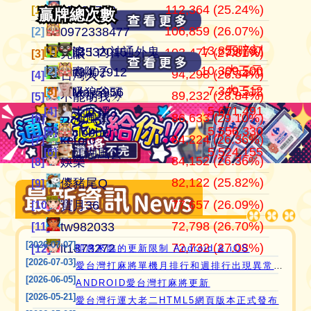
112,364 (25.24%)
105,136,701
445,152
江湖風雲
07100710
07100710
[1]
[1]
[1]
贏牌總次數
贏牌總次數
106,859 (26.07%)
37,514,997
409,909
田寮阿寶
0972338477
0972338477
[2]
[2]
[2]
13,859,787
五暗刻
[1]
[1]
滾！內神通外鬼坐斃A賽金
it3532015
103,477 (27.81%)
24,292,366
372,053
11060203
亮眼
亮眼
[3]
[3]
[3]
10,309,500
大三元
[2]
[2]
青陽子
it3402912
94,298 (26.34%)
21,354,199
357,982
‘見好就收’
台灣人
台灣人
[4]
[4]
[4]
7,349,512
大三元
[3]
[3]
吸狼谷頭
May5956
89,232 (28.84%)
21,270,160
319,481
Apple0613
不能胡我ㄉ
keroro
[5]
[5]
[5]
5,671,491
愛台灣打麻將🖥️📱適用於所有市面上大部分
[4]
大麻糬3
86,633 (29.10%)
18,649,605
319,235
it2989674
江湖風雲
娛樂
[6]
[6]
[6]
5,556,330
[5]
瀏覽器(HTML5 遊戲)，免下載，免安裝，
clobber
84,224 (26.36%)
15,720,816
318,065
i918472090
keroro
儍豬尾Q
[7]
[7]
[7]
現在立即點擊馬上玩😊❤️💕😘
5,524,155
[6]
江湖風雲
84,152 (26.36%)
11,221,251
309,439
ONTARIO歐巴桑
娛樂
不能胡我ㄉ
[8]
[8]
[8]
82,122 (25.82%)
9,801,724
297,664
it2967408
儍豬尾Q
江湖風雲
[9]
[9]
[9]
77,657 (26.09%)
9,588,506
297,600
i757724391
寶月36
寶月36
[10]
[10]
[10]
72,798 (26.70%)
9,426,495
285,594
青陽子
tw982033
itw271727
[11]
[11]
[11]
[2026-07-07]
72,732 (27.08%)
8,423,097
276,601
i339494808
it1873272
Ｆanny
[12]
[12]
[12]
即將來臨的更新限制 Android & iOS
[2026-07-03]
愛台灣打麻將單機月排行和週排行出現異常,並在修復中
[2026-06-05]
ANDROID愛台灣打麻將更新
[2026-05-21]
愛台灣行運大老二HTML5網頁版本正式發布