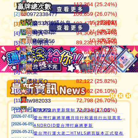
112,364 (25.24%)
104,184,201
445,152
江湖風雲
07100710
07100710
[1]
[1]
[1]
贏牌總次數
贏牌總次數
106,859 (26.07%)
37,514,997
409,909
田寮阿寶
0972338477
0972338477
[2]
[2]
[2]
15,203,037
五暗刻
[1]
[1]
滾！內神通外鬼坐斃A賽金
it3532015
103,477 (27.81%)
24,280,666
372,053
11060203
亮眼
亮眼
[3]
[3]
[3]
11,028,262
大三元
[2]
[2]
吸狼谷頭
it3402912
94,300 (26.34%)
21,354,199
358,002
‘見好就收’
台灣人
台灣人
[4]
[4]
[4]
10,309,500
大三元
[3]
[3]
青陽子
May5956
89,232 (28.84%)
21,270,160
319,481
Apple0613
不能胡我ㄉ
keroro
[5]
[5]
[5]
5,839,155
[4]
愛台灣打麻將🖥️📱適用於所有市面上大部分
江湖風雲
86,642 (29.10%)
18,649,605
319,235
it2989674
江湖風雲
娛樂
[6]
[6]
[6]
5,671,491
[5]
大麻糬3
瀏覽器(HTML5 遊戲)，免下載，免安裝，
84,224 (26.36%)
15,728,216
318,065
i918472090
keroro
儍豬尾Q
[7]
[7]
[7]
5,556,330
現在立即點擊馬上玩😊❤️💕😘
[6]
clobber
84,152 (26.36%)
11,221,251
309,439
ONTARIO歐巴桑
娛樂
不能胡我ㄉ
[8]
[8]
[8]
82,122 (25.82%)
9,801,724
297,690
it2967408
儍豬尾Q
江湖風雲
[9]
[9]
[9]
77,662 (26.10%)
9,574,806
297,610
i757724391
寶月36
寶月36
[10]
[10]
[10]
72,798 (26.70%)
9,426,495
285,594
青陽子
tw982033
itw271727
[11]
[11]
[11]
[2026-07-07]
72,734 (27.08%)
8,423,097
276,601
i339494808
it1873272
Ｆanny
[12]
[12]
[12]
即將來臨的更新限制 Android & iOS
[2026-07-03]
愛台灣打麻將單機月排行和週排行出現異常,並在修復中
[2026-06-05]
ANDROID愛台灣打麻將更新
[2026-05-21]
愛台灣行運大老二HTML5網頁版本正式發布