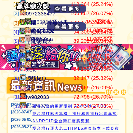
112,364 (25.24%)
104,184,201
445,152
江湖風雲
07100710
07100710
[1]
[1]
[1]
贏牌總次數
贏牌總次數
106,867 (26.07%)
37,514,997
409,934
田寮阿寶
0972338477
0972338477
[2]
[2]
[2]
15,203,037
五暗刻
[1]
[1]
滾！內神通外鬼坐斃A賽金
it3532015
103,477 (27.81%)
24,268,916
372,053
11060203
亮眼
亮眼
[3]
[3]
[3]
11,838,262
大三元
[2]
[2]
吸狼谷頭
it3402912
94,300 (26.34%)
21,354,199
358,002
‘見好就收’
台灣人
台灣人
[4]
[4]
[4]
11,007,000
大三元
[3]
[3]
青陽子
May5956
89,232 (28.84%)
21,270,160
319,481
Apple0613
不能胡我ㄉ
keroro
[5]
[5]
[5]
愛台灣打麻將🖥️📱適用於所有市面上大部分
5,839,155
[4]
江湖風雲
86,642 (29.10%)
18,649,605
319,235
it2989674
江湖風雲
娛樂
[6]
[6]
[6]
瀏覽器(HTML5 遊戲)，免下載，免安裝，
5,671,491
[5]
大麻糬3
84,224 (26.36%)
15,736,616
318,119
i918472090
keroro
儍豬尾Q
[7]
[7]
[7]
現在立即點擊馬上玩😊❤️💕😘
5,556,330
[6]
clobber
84,152 (26.36%)
11,221,251
309,529
ONTARIO歐巴桑
娛樂
不能胡我ㄉ
[8]
[8]
[8]
82,147 (25.82%)
9,801,724
297,690
it2967408
儍豬尾Q
江湖風雲
[9]
[9]
[9]
77,669 (26.09%)
9,574,806
297,644
i757724391
寶月36
寶月36
[10]
[10]
[10]
72,798 (26.70%)
9,508,995
285,594
青陽子
tw982033
itw271727
[11]
[11]
[11]
[2026-07-07]
72,734 (27.08%)
8,422,897
276,637
i339494808
it1873272
Ｆanny
[12]
[12]
[12]
即將來臨的更新限制 Android & iOS
[2026-07-03]
愛台灣打麻將單機月排行和週排行出現異常,並在修復中
[2026-06-05]
ANDROID愛台灣打麻將更新
[2026-05-21]
愛台灣行運大老二HTML5網頁版本正式發布