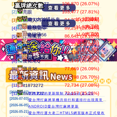
106,870 (26.07%)
104,184,201
409,949
江湖風雲
0972338477
0972338477
[1]
[1]
[1]
贏牌總次數
贏牌總次數
103,477 (27.81%)
37,538,897
372,053
田寮阿寶
亮眼
亮眼
[2]
[2]
[2]
15,203,037
五暗刻
[1]
[1]
滾！內神通外鬼坐斃A賽金
it3532015
94,308 (26.34%)
24,268,916
358,029
11060203
台灣人
台灣人
[3]
[3]
[3]
11,838,262
大三元
[2]
[2]
吸狼谷頭
it3402912
89,257 (28.84%)
21,354,199
319,481
‘見好就收’
不能胡我ㄉ
keroro
[4]
[4]
[4]
11,007,000
大三元
[3]
[3]
青陽子
May5956
86,642 (29.10%)
21,270,160
319,255
Apple0613
江湖風雲
娛樂
[5]
[5]
[5]
5,839,155
[4]
愛台灣打麻將🖥️📱適用於所有市面上大部分
江湖風雲
84,224 (26.36%)
18,649,605
318,123
it2989674
keroro
儍豬尾Q
[6]
[6]
[6]
5,671,491
[5]
大麻糬3
瀏覽器(HTML5 遊戲)，免下載，免安裝，
84,159 (26.36%)
15,739,616
309,529
i918472090
娛樂
不能胡我ㄉ
[7]
[7]
[7]
5,556,330
[6]
現在立即點擊馬上玩😊❤️💕😘
clobber
82,149 (25.82%)
11,221,251
297,690
ONTARIO歐巴桑
儍豬尾Q
江湖風雲
[8]
[8]
[8]
77,669 (26.09%)
9,803,724
297,644
it2967408
寶月36
寶月36
[9]
[9]
[9]
72,798 (26.70%)
9,574,806
285,608
i757724391
tw982033
itw271727
[10]
[10]
[10]
72,734 (27.08%)
9,508,995
276,637
青陽子
it1873272
Ｆanny
[11]
[11]
[11]
[2026-07-07]
72,157 (25.26%)
8,420,547
272,659
i339494808
itw271727
tw982033
[12]
[12]
[12]
即將來臨的更新限制 Android & iOS
[2026-07-03]
愛台灣打麻將單機月排行和週排行出現異常,並在修復中
[2026-06-05]
ANDROID愛台灣打麻將更新
[2026-05-21]
愛台灣行運大老二HTML5網頁版本正式發布