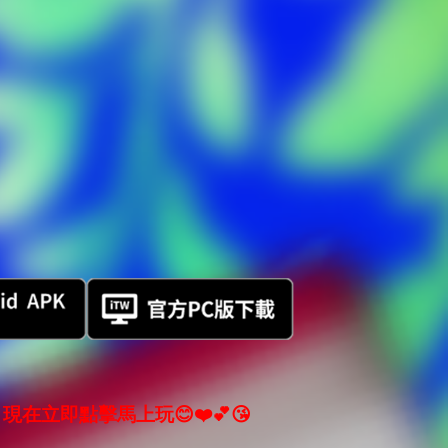
現在立即點擊馬上玩😊❤️💕😘