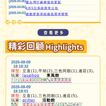
[2026-05-06]
愛台灣打麻將發布更新
[2026-04-06]
4月5日系統異常公告
[2026-04-01]
遊戲更新系統最低需求變更
2026-08-09
18:18:32
牌型:
立直(1),平胡(2),三色同順(1),連莊(3),
玩家:
lauphoo
東風館
2026-08-09
18:18:01
牌型:
立直(1),三色同順(1),連莊(5),
玩家:
drifter
活動館