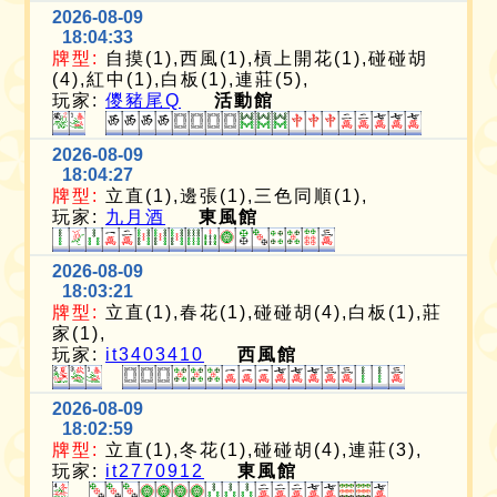
2026-08-09
18:04:33
牌型:
自摸(1),西風(1),槓上開花(1),碰碰胡
(4),紅中(1),白板(1),連莊(5),
玩家:
儍豬尾Q
活動館
2026-08-09
18:04:27
牌型:
立直(1),邊張(1),三色同順(1),
玩家:
九月酒
東風館
2026-08-09
18:03:21
牌型:
立直(1),春花(1),碰碰胡(4),白板(1),莊
家(1),
玩家:
it3403410
西風館
2026-08-09
18:02:59
牌型:
立直(1),冬花(1),碰碰胡(4),連莊(3),
玩家:
it2770912
東風館