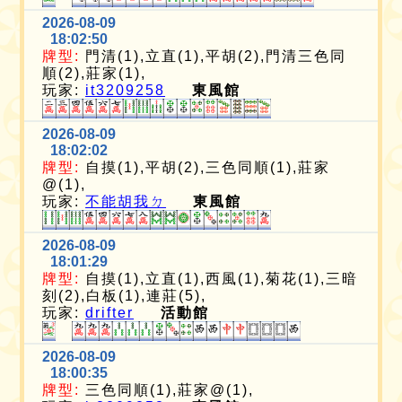
2026-08-09
18:02:50
牌型:
門清(1),立直(1),平胡(2),門清三色同
順(2),莊家(1),
玩家:
it3209258
東風館
2026-08-09
18:02:02
牌型:
自摸(1),平胡(2),三色同順(1),莊家
@(1),
玩家:
不能胡我ㄉ
東風館
2026-08-09
18:01:29
牌型:
自摸(1),立直(1),西風(1),菊花(1),三暗
刻(2),白板(1),連莊(5),
玩家:
drifter
活動館
2026-08-09
18:00:35
牌型:
三色同順(1),莊家@(1),