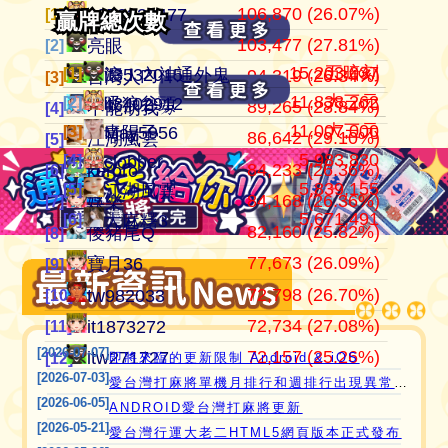
106,870 (26.07%)
104,184,201
409,949
江湖風雲
0972338477
0972338477
[1]
[1]
[1]
贏牌總次數
贏牌總次數
103,477 (27.81%)
37,534,647
372,053
田寮阿寶
亮眼
亮眼
[2]
[2]
[2]
15,203,037
五暗刻
[1]
[1]
滾！內神通外鬼坐斃A賽金
it3532015
94,319 (26.34%)
24,286,914
358,081
11060203
台灣人
台灣人
[3]
[3]
[3]
11,838,262
大三元
[2]
[2]
吸狼谷頭
it3402912
89,265 (28.84%)
21,354,199
319,510
‘見好就收’
不能胡我ㄉ
keroro
[4]
[4]
[4]
11,007,000
大三元
[3]
[3]
青陽子
May5956
86,642 (29.10%)
21,276,910
319,292
Apple0613
江湖風雲
娛樂
[5]
[5]
[5]
5,983,830
愛台灣打麻將🖥️📱適用於所有市面上大部分
[4]
clobber
84,233 (26.36%)
18,649,605
318,171
it2989674
keroro
儍豬尾Q
[6]
[6]
[6]
5,839,155
[5]
瀏覽器(HTML5 遊戲)，免下載，免安裝，
江湖風雲
84,168 (26.36%)
15,750,616
309,561
i918472090
娛樂
不能胡我ㄉ
[7]
[7]
[7]
現在立即點擊馬上玩😊❤️💕😘
5,671,491
[6]
大麻糬3
82,160 (25.82%)
11,221,251
297,690
ONTARIO歐巴桑
儍豬尾Q
江湖風雲
[8]
[8]
[8]
77,673 (26.09%)
9,805,224
297,669
it2967408
寶月36
寶月36
[9]
[9]
[9]
72,798 (26.70%)
9,572,806
285,608
i757724391
tw982033
itw271727
[10]
[10]
[10]
72,734 (27.08%)
9,298,995
276,666
青陽子
it1873272
Ｆanny
[11]
[11]
[11]
[2026-07-07]
72,157 (25.26%)
8,429,397
272,659
i339494808
itw271727
tw982033
[12]
[12]
[12]
即將來臨的更新限制 Android & iOS
[2026-07-03]
愛台灣打麻將單機月排行和週排行出現異常,並在修復中
[2026-06-05]
ANDROID愛台灣打麻將更新
[2026-05-21]
愛台灣行運大老二HTML5網頁版本正式發布