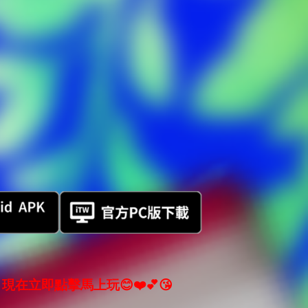
現在立即點擊馬上玩😊❤️💕😘