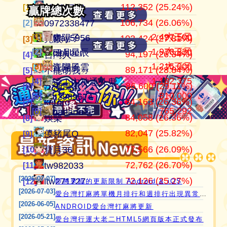
112,352 (25.24%)
105,030,046
445,099
江湖風雲
07100710
07100710
[1]
[1]
[1]
贏牌總次數
贏牌總次數
106,734 (26.06%)
37,342,896
409,517
田寮阿寶
0972338477
0972338477
[2]
[2]
[2]
2,497,500
大三元
[1]
[1]
青陽子
May5956
103,424 (27.81%)
24,290,882
371,859
11060203
亮眼
亮眼
[3]
[3]
[3]
1,978,830
大三元
[2]
[2]
clobber
曰月星辰
94,197 (26.34%)
21,544,199
357,641
‘見好就收’
台灣人
台灣人
[4]
[4]
[4]
1,215,000
大三元
[3]
[3]
江湖風雲
青陽子
89,171 (28.84%)
21,240,810
319,268
Apple0613
不能胡我ㄉ
keroro
[5]
[5]
[5]
1,182,375
[4]
愛台灣打麻將🖥️📱適用於所有市面上大部分
滾！內神通外鬼坐斃A賽金
86,600 (29.11%)
17,153,255
318,940
it2989674
江湖風雲
娛樂
[6]
[6]
[6]
810,000
[5]
it2989674
瀏覽器(HTML5 遊戲)，免下載，免安裝，
84,163 (26.36%)
15,613,816
317,798
i918472090
keroro
儍豬尾Q
[7]
[7]
[7]
765,292
[6]
現在立即點擊馬上玩😊❤️💕😘
banana毛
84,058 (26.36%)
11,206,995
309,235
青陽子
娛樂
不能胡我ㄉ
[8]
[8]
[8]
82,047 (25.82%)
11,204,501
297,533
ONTARIO歐巴桑
儍豬尾Q
江湖風雲
[9]
[9]
[9]
77,566 (26.09%)
9,816,324
297,272
it2967408
寶月36
寶月36
[10]
[10]
[10]
72,762 (26.70%)
9,643,381
285,467
i757724391
tw982033
itw271727
[11]
[11]
[11]
[2026-07-07]
72,126 (25.27%)
8,440,847
276,302
i339494808
itw271727
Ｆanny
[12]
[12]
[12]
即將來臨的更新限制 Android & iOS
[2026-07-03]
愛台灣打麻將單機月排行和週排行出現異常,並在修復中
[2026-06-05]
ANDROID愛台灣打麻將更新
[2026-05-21]
愛台灣行運大老二HTML5網頁版本正式發布