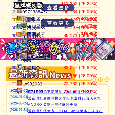
112,352 (25.24%)
105,030,046
445,099
江湖風雲
07100710
07100710
[1]
[1]
[1]
贏牌總次數
贏牌總次數
106,734 (26.06%)
37,342,896
409,517
田寮阿寶
0972338477
0972338477
[2]
[2]
[2]
2,497,500
大三元
[1]
[1]
青陽子
May5956
103,424 (27.81%)
24,290,882
371,859
11060203
亮眼
亮眼
[3]
[3]
[3]
1,978,830
大三元
[2]
[2]
clobber
曰月星辰
94,197 (26.34%)
21,544,199
357,641
‘見好就收’
台灣人
台灣人
[4]
[4]
[4]
1,215,000
大三元
[3]
[3]
江湖風雲
青陽子
89,171 (28.84%)
21,240,810
319,268
Apple0613
不能胡我ㄉ
keroro
[5]
[5]
[5]
1,182,375
[4]
愛台灣打麻將🖥️📱適用於所有市面上大部分
滾！內神通外鬼坐斃A賽金
86,600 (29.11%)
17,153,255
318,940
it2989674
江湖風雲
娛樂
[6]
[6]
[6]
810,000
[5]
it2989674
瀏覽器(HTML5 遊戲)，免下載，免安裝，
84,163 (26.36%)
15,613,816
317,798
i918472090
keroro
儍豬尾Q
[7]
[7]
[7]
765,292
[6]
現在立即點擊馬上玩😊❤️💕😘
banana毛
84,058 (26.36%)
11,206,995
309,235
青陽子
娛樂
不能胡我ㄉ
[8]
[8]
[8]
82,047 (25.82%)
11,204,501
297,533
ONTARIO歐巴桑
儍豬尾Q
江湖風雲
[9]
[9]
[9]
77,566 (26.09%)
9,816,324
297,272
it2967408
寶月36
寶月36
[10]
[10]
[10]
72,762 (26.70%)
9,643,381
285,467
i757724391
tw982033
itw271727
[11]
[11]
[11]
[2026-07-07]
72,126 (25.27%)
8,440,847
276,302
i339494808
itw271727
Ｆanny
[12]
[12]
[12]
即將來臨的更新限制 Android & iOS
[2026-07-03]
愛台灣打麻將單機月排行和週排行出現異常,並在修復中
[2026-06-05]
ANDROID愛台灣打麻將更新
[2026-05-21]
愛台灣行運大老二HTML5網頁版本正式發布