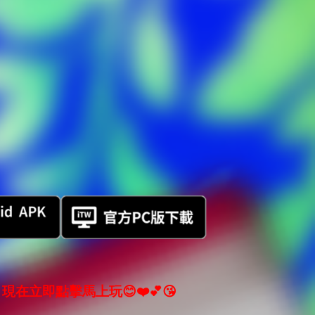
現在立即點擊馬上玩😊❤️💕😘