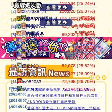
112,364 (25.24%)
105,374,201
445,152
江湖風雲
07100710
07100710
[1]
[1]
[1]
贏牌總次數
贏牌總次數
106,820 (26.07%)
37,502,247
409,815
田寮阿寶
0972338477
0972338477
[2]
[2]
[2]
11,706,537
五暗刻
[1]
[1]
滾！內神通外鬼坐斃A賽金
it3532015
103,453 (27.81%)
24,306,666
371,987
11060203
亮眼
亮眼
[3]
[3]
[3]
8,014,500
大三元
[2]
[2]
青陽子
it3402912
94,266 (26.34%)
21,454,199
357,876
‘見好就收’
台灣人
台灣人
[4]
[4]
[4]
5,558,991
大三元
[3]
[3]
大麻糬3
May5956
89,202 (28.83%)
21,256,110
319,443
Apple0613
不能胡我ㄉ
keroro
[5]
[5]
[5]
4,746,330
[4]
愛台灣打麻將🖥️📱適用於所有市面上大部分
clobber
86,623 (29.11%)
18,649,605
319,118
it2989674
江湖風雲
娛樂
[6]
[6]
[6]
4,309,155
[5]
江湖風雲
瀏覽器(HTML5 遊戲)，免下載，免安裝，
84,213 (26.36%)
15,683,266
317,897
i918472090
keroro
儍豬尾Q
[7]
[7]
[7]
4,113,900
[6]
現在立即點擊馬上玩😊❤️💕😘
i392866028
84,116 (26.36%)
11,220,051
309,357
ONTARIO歐巴桑
娛樂
不能胡我ㄉ
[8]
[8]
[8]
82,078 (25.82%)
10,191,495
297,614
青陽子
儍豬尾Q
江湖風雲
[9]
[9]
[9]
77,627 (26.09%)
9,817,924
297,486
it2967408
寶月36
寶月36
[10]
[10]
[10]
72,798 (26.70%)
9,585,806
285,556
i757724391
tw982033
itw271727
[11]
[11]
[11]
[2026-07-07]
72,144 (25.26%)
8,449,597
276,510
i339494808
itw271727
Ｆanny
[12]
[12]
[12]
即將來臨的更新限制 Android & iOS
[2026-07-03]
愛台灣打麻將單機月排行和週排行出現異常,並在修復中
[2026-06-05]
ANDROID愛台灣打麻將更新
[2026-05-21]
愛台灣行運大老二HTML5網頁版本正式發布