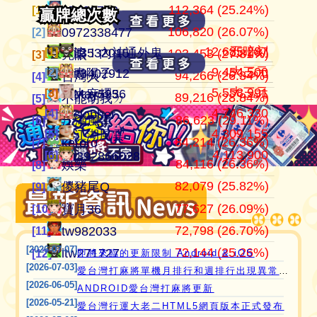
112,364 (25.24%)
105,374,201
445,152
江湖風雲
07100710
07100710
[1]
[1]
[1]
贏牌總次數
贏牌總次數
106,820 (26.07%)
37,502,247
409,815
田寮阿寶
0972338477
0972338477
[2]
[2]
[2]
12,685,287
五暗刻
[1]
[1]
滾！內神通外鬼坐斃A賽金
it3532015
103,453 (27.81%)
24,306,666
371,987
11060203
亮眼
亮眼
[3]
[3]
[3]
9,454,500
大三元
[2]
[2]
青陽子
it3402912
94,266 (26.34%)
21,354,199
357,876
‘見好就收’
台灣人
台灣人
[4]
[4]
[4]
5,558,991
大三元
[3]
[3]
大麻糬3
May5956
89,216 (28.84%)
21,259,110
319,447
Apple0613
不能胡我ㄉ
keroro
[5]
[5]
[5]
4,746,330
[4]
clobber
愛台灣打麻將🖥️📱適用於所有市面上大部分
86,623 (29.11%)
18,649,605
319,120
it2989674
江湖風雲
娛樂
[6]
[6]
[6]
4,309,155
[5]
江湖風雲
瀏覽器(HTML5 遊戲)，免下載，免安裝，
84,214 (26.36%)
15,690,666
317,904
i918472090
keroro
儍豬尾Q
[7]
[7]
[7]
4,113,900
[6]
i392866028
現在立即點擊馬上玩😊❤️💕😘
84,116 (26.36%)
11,221,251
309,396
ONTARIO歐巴桑
娛樂
不能胡我ㄉ
[8]
[8]
[8]
82,079 (25.82%)
10,753,995
297,614
青陽子
儍豬尾Q
江湖風雲
[9]
[9]
[9]
77,627 (26.09%)
9,810,424
297,490
it2967408
寶月36
寶月36
[10]
[10]
[10]
72,798 (26.70%)
9,585,806
285,556
i757724391
tw982033
itw271727
[11]
[11]
[11]
[2026-07-07]
72,144 (25.26%)
8,454,847
276,510
i339494808
itw271727
Ｆanny
[12]
[12]
[12]
即將來臨的更新限制 Android & iOS
[2026-07-03]
愛台灣打麻將單機月排行和週排行出現異常,並在修復中
[2026-06-05]
ANDROID愛台灣打麻將更新
[2026-05-21]
愛台灣行運大老二HTML5網頁版本正式發布