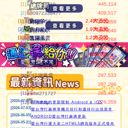
112,356 (25.24%)
105,030,046
445,114
江湖風雲
07100710
07100710
[1]
[1]
[1]
總牌局
總牌局
106,734 (26.06%)
37,337,896
409,517
田寮阿寶
0972338477
0972338477
[2]
[2]
[2]
2,497,500
大三元
[1]
[1]
青陽子
May5956
103,424 (27.81%)
24,264,182
371,859
11060203
亮眼
亮眼
[3]
[3]
[3]
1,978,830
大三元
[2]
[2]
clobber
曰月星辰
94,198 (26.34%)
21,544,199
357,646
‘見好就收’
台灣人
台灣人
[4]
[4]
[4]
1,215,000
大三元
[3]
[3]
江湖風雲
青陽子
89,171 (28.84%)
21,240,810
319,268
Apple0613
不能胡我ㄉ
keroro
[5]
[5]
[5]
1,182,375
[4]
愛台灣打麻將🖥️📱適用於所有市面上大部分
滾！內神通外鬼坐斃A賽金
86,600 (29.11%)
17,153,255
318,940
it2989674
江湖風雲
娛樂
[6]
[6]
[6]
810,000
[5]
it2989674
瀏覽器(HTML5 遊戲)，免下載，免安裝，
84,163 (26.36%)
15,620,616
317,807
i918472090
keroro
儍豬尾Q
[7]
[7]
[7]
765,292
現在立即點擊馬上玩😊❤️💕😘
[6]
banana毛
84,058 (26.36%)
11,206,995
309,235
青陽子
娛樂
不能胡我ㄉ
[8]
[8]
[8]
82,050 (25.82%)
11,200,201
297,533
ONTARIO歐巴桑
儍豬尾Q
江湖風雲
[9]
[9]
[9]
77,572 (26.09%)
9,816,324
297,296
it2967408
寶月36
寶月36
[10]
[10]
[10]
72,762 (26.70%)
9,626,106
285,467
i757724391
tw982033
itw271727
[11]
[11]
[11]
[2026-07-07]
72,126 (25.27%)
8,437,147
276,359
i339494808
itw271727
Ｆanny
[12]
[12]
[12]
即將來臨的更新限制 Android & iOS
[2026-07-03]
愛台灣打麻將單機月排行和週排行出現異常,並在修復中
[2026-06-05]
ANDROID愛台灣打麻將更新
[2026-05-21]
愛台灣行運大老二HTML5網頁版本正式發布