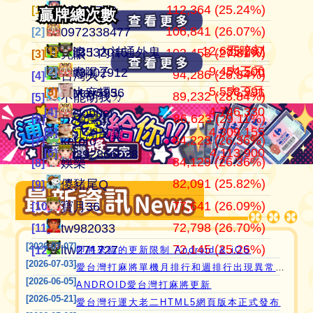
112,364 (25.24%)
105,374,201
445,152
江湖風雲
07100710
07100710
[1]
[1]
[1]
贏牌總次數
贏牌總次數
106,841 (26.07%)
37,514,997
409,864
田寮阿寶
0972338477
0972338477
[2]
[2]
[2]
12,685,287
五暗刻
[1]
[1]
滾！內神通外鬼坐斃A賽金
it3532015
103,453 (27.81%)
24,291,216
371,987
11060203
亮眼
亮眼
[3]
[3]
[3]
9,454,500
大三元
[2]
[2]
青陽子
it3402912
94,286 (26.34%)
21,354,199
357,932
‘見好就收’
台灣人
台灣人
[4]
[4]
[4]
5,558,991
大三元
[3]
[3]
大麻糬3
May5956
89,232 (28.84%)
21,262,310
319,477
Apple0613
不能胡我ㄉ
keroro
[5]
[5]
[5]
4,746,330
[4]
愛台灣打麻將🖥️📱適用於所有市面上大部分
clobber
86,623 (29.11%)
18,649,605
319,163
it2989674
江湖風雲
娛樂
[6]
[6]
[6]
4,309,155
[5]
江湖風雲
瀏覽器(HTML5 遊戲)，免下載，免安裝，
84,223 (26.36%)
15,700,866
317,964
i918472090
keroro
儍豬尾Q
[7]
[7]
[7]
4,113,900
[6]
現在立即點擊馬上玩😊❤️💕😘
i392866028
84,129 (26.36%)
11,221,251
309,439
ONTARIO歐巴桑
娛樂
不能胡我ㄉ
[8]
[8]
[8]
82,091 (25.82%)
10,546,495
297,614
青陽子
儍豬尾Q
江湖風雲
[9]
[9]
[9]
77,641 (26.09%)
9,802,924
297,538
it2967408
寶月36
寶月36
[10]
[10]
[10]
72,798 (26.70%)
9,585,806
285,559
i757724391
tw982033
itw271727
[11]
[11]
[11]
[2026-07-07]
72,145 (25.26%)
8,430,397
276,567
i339494808
itw271727
Ｆanny
[12]
[12]
[12]
即將來臨的更新限制 Android & iOS
[2026-07-03]
愛台灣打麻將單機月排行和週排行出現異常,並在修復中
[2026-06-05]
ANDROID愛台灣打麻將更新
[2026-05-21]
愛台灣行運大老二HTML5網頁版本正式發布