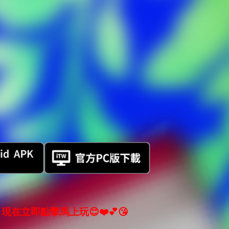
現在立即點擊馬上玩😊❤️💕😘