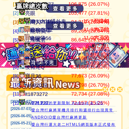
106,875 (26.07%)
104,184,201
409,963
江湖風雲
0972338477
0972338477
[1]
[1]
[1]
總牌局
總牌局
103,477 (27.81%)
37,534,647
372,053
田寮阿寶
亮眼
亮眼
[2]
[2]
[2]
15,746,749
五暗刻
[1]
[1]
滾！內神通外鬼坐斃A賽金
it3532015
94,319 (26.34%)
24,288,114
358,081
11060203
台灣人
台灣人
[3]
[3]
[3]
11,838,262
大三元
[2]
[2]
吸狼谷頭
it3402912
89,265 (28.84%)
21,354,199
319,515
‘見好就收’
不能胡我ㄉ
keroro
[4]
[4]
[4]
11,007,000
大三元
[3]
[3]
青陽子
May5956
86,642 (29.10%)
21,277,910
319,292
Apple0613
江湖風雲
娛樂
[5]
[5]
[5]
愛台灣打麻將🖥️📱適用於所有市面上大部分
6,157,491
[4]
大麻糬3
84,234 (26.36%)
18,649,605
318,171
it2989674
keroro
儍豬尾Q
[6]
[6]
[6]
5,983,830
瀏覽器(HTML5 遊戲)，免下載，免安裝，
[5]
clobber
84,168 (26.36%)
15,750,816
309,561
i918472090
娛樂
不能胡我ㄉ
[7]
[7]
[7]
現在立即點擊馬上玩😊❤️💕😘
5,839,155
[6]
江湖風雲
82,160 (25.82%)
11,221,251
297,690
ONTARIO歐巴桑
儍豬尾Q
江湖風雲
[8]
[8]
[8]
77,673 (26.09%)
9,808,224
297,669
it2967408
寶月36
寶月36
[9]
[9]
[9]
72,798 (26.70%)
9,559,631
285,611
i757724391
tw982033
itw271727
[10]
[10]
[10]
72,734 (27.08%)
9,143,995
276,666
青陽子
it1873272
Ｆanny
[11]
[11]
[11]
[2026-07-07]
72,157 (25.26%)
8,438,736
272,659
i339494808
itw271727
tw982033
[12]
[12]
[12]
即將來臨的更新限制 Android & iOS
[2026-07-03]
愛台灣打麻將單機月排行和週排行出現異常,並在修復中
[2026-06-05]
ANDROID愛台灣打麻將更新
[2026-05-21]
愛台灣行運大老二HTML5網頁版本正式發布