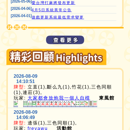
[2026-05-06]
愛台灣打麻將發布更新
[2026-04-06]
4月5日系統異常公告
[2026-04-01]
遊戲更新系統最低需求變更
2026-08-09
14:10:51
牌型:
立直(1),斷么九(1),竹花(1),三色同順
(1),連莊(3),
玩家:
大家都會放炮我一個人自模
東風館
2026-08-09
14:06:49
牌型:
邊張(1),三色同順(1),
玩家:
freyawu
活動館