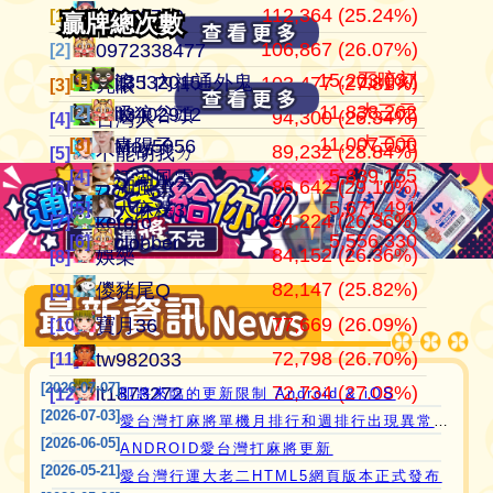
112,364 (25.24%)
104,184,201
445,152
江湖風雲
07100710
07100710
[1]
[1]
[1]
贏牌總次數
贏牌總次數
106,867 (26.07%)
37,514,997
409,934
田寮阿寶
0972338477
0972338477
[2]
[2]
[2]
15,203,037
五暗刻
[1]
[1]
滾！內神通外鬼坐斃A賽金
it3532015
103,477 (27.81%)
24,268,916
372,053
11060203
亮眼
亮眼
[3]
[3]
[3]
11,838,262
大三元
[2]
[2]
吸狼谷頭
it3402912
94,300 (26.34%)
21,354,199
358,002
‘見好就收’
台灣人
台灣人
[4]
[4]
[4]
11,007,000
大三元
[3]
[3]
青陽子
May5956
89,232 (28.84%)
21,270,160
319,481
Apple0613
不能胡我ㄉ
keroro
[5]
[5]
[5]
愛台灣打麻將🖥️📱適用於所有市面上大部分
5,839,155
[4]
江湖風雲
86,642 (29.10%)
18,649,605
319,235
it2989674
江湖風雲
娛樂
[6]
[6]
[6]
瀏覽器(HTML5 遊戲)，免下載，免安裝，
5,671,491
[5]
大麻糬3
84,224 (26.36%)
15,736,616
318,119
i918472090
keroro
儍豬尾Q
[7]
[7]
[7]
現在立即點擊馬上玩😊❤️💕😘
5,556,330
[6]
clobber
84,152 (26.36%)
11,221,251
309,529
ONTARIO歐巴桑
娛樂
不能胡我ㄉ
[8]
[8]
[8]
82,147 (25.82%)
9,801,724
297,690
it2967408
儍豬尾Q
江湖風雲
[9]
[9]
[9]
77,669 (26.09%)
9,574,806
297,644
i757724391
寶月36
寶月36
[10]
[10]
[10]
72,798 (26.70%)
9,508,995
285,594
青陽子
tw982033
itw271727
[11]
[11]
[11]
[2026-07-07]
72,734 (27.08%)
8,422,897
276,637
i339494808
it1873272
Ｆanny
[12]
[12]
[12]
即將來臨的更新限制 Android & iOS
[2026-07-03]
愛台灣打麻將單機月排行和週排行出現異常,並在修復中
[2026-06-05]
ANDROID愛台灣打麻將更新
[2026-05-21]
愛台灣行運大老二HTML5網頁版本正式發布