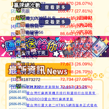
106,870 (26.07%)
104,184,201
409,949
江湖風雲
0972338477
0972338477
[1]
[1]
[1]
贏牌總次數
贏牌總次數
103,477 (27.81%)
37,534,647
372,053
田寮阿寶
亮眼
亮眼
[2]
[2]
[2]
15,203,037
五暗刻
[1]
[1]
滾！內神通外鬼坐斃A賽金
it3532015
94,319 (26.34%)
24,286,914
358,081
11060203
台灣人
台灣人
[3]
[3]
[3]
11,838,262
大三元
[2]
[2]
吸狼谷頭
it3402912
89,265 (28.84%)
21,354,199
319,510
‘見好就收’
不能胡我ㄉ
keroro
[4]
[4]
[4]
11,007,000
大三元
[3]
[3]
青陽子
May5956
86,642 (29.10%)
21,276,910
319,292
Apple0613
江湖風雲
娛樂
[5]
[5]
[5]
5,983,830
[4]
clobber
愛台灣打麻將🖥️📱適用於所有市面上大部分
84,233 (26.36%)
18,649,605
318,171
it2989674
keroro
儍豬尾Q
[6]
[6]
[6]
5,839,155
[5]
江湖風雲
瀏覽器(HTML5 遊戲)，免下載，免安裝，
84,168 (26.36%)
15,750,616
309,561
i918472090
娛樂
不能胡我ㄉ
[7]
[7]
[7]
5,671,491
[6]
大麻糬3
現在立即點擊馬上玩😊❤️💕😘
82,160 (25.82%)
11,221,251
297,690
ONTARIO歐巴桑
儍豬尾Q
江湖風雲
[8]
[8]
[8]
77,673 (26.09%)
9,805,224
297,669
it2967408
寶月36
寶月36
[9]
[9]
[9]
72,798 (26.70%)
9,572,806
285,608
i757724391
tw982033
itw271727
[10]
[10]
[10]
72,734 (27.08%)
9,298,995
276,666
青陽子
it1873272
Ｆanny
[11]
[11]
[11]
[2026-07-07]
72,157 (25.26%)
8,429,397
272,659
i339494808
itw271727
tw982033
[12]
[12]
[12]
即將來臨的更新限制 Android & iOS
[2026-07-03]
愛台灣打麻將單機月排行和週排行出現異常,並在修復中
[2026-06-05]
ANDROID愛台灣打麻將更新
[2026-05-21]
愛台灣行運大老二HTML5網頁版本正式發布