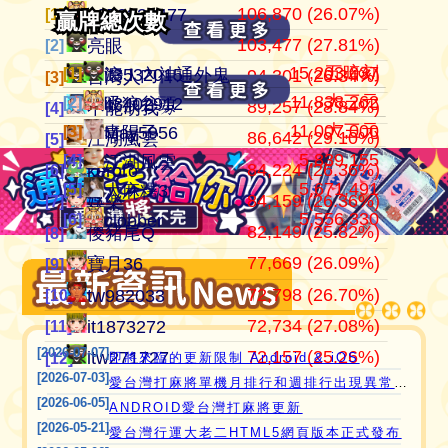
106,870 (26.07%)
104,184,201
409,949
江湖風雲
0972338477
0972338477
[1]
[1]
[1]
贏牌總次數
贏牌總次數
103,477 (27.81%)
37,514,997
372,053
田寮阿寶
亮眼
亮眼
[2]
[2]
[2]
15,203,037
五暗刻
[1]
[1]
滾！內神通外鬼坐斃A賽金
it3532015
94,301 (26.34%)
24,268,916
358,007
11060203
台灣人
台灣人
[3]
[3]
[3]
11,838,262
大三元
[2]
[2]
吸狼谷頭
it3402912
89,257 (28.84%)
21,354,199
319,481
‘見好就收’
不能胡我ㄉ
keroro
[4]
[4]
[4]
11,007,000
大三元
[3]
[3]
青陽子
May5956
86,642 (29.10%)
21,270,160
319,255
Apple0613
江湖風雲
娛樂
[5]
[5]
[5]
5,839,155
[4]
愛台灣打麻將🖥️📱適用於所有市面上大部分
江湖風雲
84,224 (26.36%)
18,649,605
318,123
it2989674
keroro
儍豬尾Q
[6]
[6]
[6]
5,671,491
[5]
大麻糬3
瀏覽器(HTML5 遊戲)，免下載，免安裝，
84,159 (26.36%)
15,737,216
309,529
i918472090
娛樂
不能胡我ㄉ
[7]
[7]
[7]
5,556,330
現在立即點擊馬上玩😊❤️💕😘
[6]
clobber
82,149 (25.82%)
11,221,251
297,690
ONTARIO歐巴桑
儍豬尾Q
江湖風雲
[8]
[8]
[8]
77,669 (26.09%)
9,803,724
297,644
it2967408
寶月36
寶月36
[9]
[9]
[9]
72,798 (26.70%)
9,574,806
285,608
i757724391
tw982033
itw271727
[10]
[10]
[10]
72,734 (27.08%)
9,508,995
276,637
青陽子
it1873272
Ｆanny
[11]
[11]
[11]
[2026-07-07]
72,157 (25.26%)
8,424,847
272,659
i339494808
itw271727
tw982033
[12]
[12]
[12]
即將來臨的更新限制 Android & iOS
[2026-07-03]
愛台灣打麻將單機月排行和週排行出現異常,並在修復中
[2026-06-05]
ANDROID愛台灣打麻將更新
[2026-05-21]
愛台灣行運大老二HTML5網頁版本正式發布