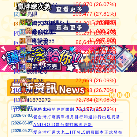
106,870 (26.07%)
104,184,201
409,949
江湖風雲
0972338477
0972338477
[1]
[1]
[1]
贏牌總次數
贏牌總次數
103,477 (27.81%)
37,514,997
372,053
田寮阿寶
亮眼
亮眼
[2]
[2]
[2]
15,203,037
五暗刻
[1]
[1]
滾！內神通外鬼坐斃A賽金
it3532015
94,301 (26.34%)
24,268,916
358,007
11060203
台灣人
台灣人
[3]
[3]
[3]
11,838,262
大三元
[2]
[2]
吸狼谷頭
it3402912
89,257 (28.84%)
21,354,199
319,481
‘見好就收’
不能胡我ㄉ
keroro
[4]
[4]
[4]
11,007,000
大三元
[3]
[3]
青陽子
May5956
86,642 (29.10%)
21,270,160
319,255
Apple0613
江湖風雲
娛樂
[5]
[5]
[5]
5,839,155
愛台灣打麻將🖥️📱適用於所有市面上大部分
[4]
江湖風雲
84,224 (26.36%)
18,649,605
318,123
it2989674
keroro
儍豬尾Q
[6]
[6]
[6]
5,671,491
[5]
瀏覽器(HTML5 遊戲)，免下載，免安裝，
大麻糬3
84,159 (26.36%)
15,737,216
309,529
i918472090
娛樂
不能胡我ㄉ
[7]
[7]
[7]
現在立即點擊馬上玩😊❤️💕😘
5,556,330
[6]
clobber
82,149 (25.82%)
11,221,251
297,690
ONTARIO歐巴桑
儍豬尾Q
江湖風雲
[8]
[8]
[8]
77,669 (26.09%)
9,803,724
297,644
it2967408
寶月36
寶月36
[9]
[9]
[9]
72,798 (26.70%)
9,574,806
285,608
i757724391
tw982033
itw271727
[10]
[10]
[10]
72,734 (27.08%)
9,508,995
276,637
青陽子
it1873272
Ｆanny
[11]
[11]
[11]
[2026-07-07]
72,157 (25.26%)
8,424,847
272,659
i339494808
itw271727
tw982033
[12]
[12]
[12]
即將來臨的更新限制 Android & iOS
[2026-07-03]
愛台灣打麻將單機月排行和週排行出現異常,並在修復中
[2026-06-05]
ANDROID愛台灣打麻將更新
[2026-05-21]
愛台灣行運大老二HTML5網頁版本正式發布