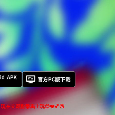
現在立即點擊馬上玩😊❤️💕😘