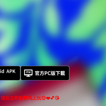
現在立即點擊馬上玩😊❤️💕😘