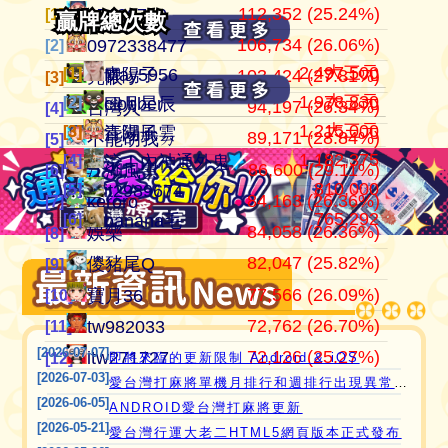
112,352 (25.24%)
105,030,046
445,099
江湖風雲
07100710
07100710
[1]
[1]
[1]
贏牌總次數
贏牌總次數
106,734 (26.06%)
37,342,896
409,517
田寮阿寶
0972338477
0972338477
[2]
[2]
[2]
2,497,500
大三元
[1]
[1]
青陽子
May5956
103,424 (27.81%)
24,290,882
371,859
11060203
亮眼
亮眼
[3]
[3]
[3]
1,978,830
大三元
[2]
[2]
clobber
曰月星辰
94,197 (26.34%)
21,544,199
357,641
‘見好就收’
台灣人
台灣人
[4]
[4]
[4]
1,215,000
大三元
[3]
[3]
江湖風雲
青陽子
89,171 (28.84%)
21,240,810
319,268
Apple0613
不能胡我ㄉ
keroro
[5]
[5]
[5]
1,182,375
[4]
愛台灣打麻將🖥️📱適用於所有市面上大部分
滾！內神通外鬼坐斃A賽金
86,600 (29.11%)
17,153,255
318,940
it2989674
江湖風雲
娛樂
[6]
[6]
[6]
810,000
[5]
it2989674
瀏覽器(HTML5 遊戲)，免下載，免安裝，
84,163 (26.36%)
15,613,816
317,798
i918472090
keroro
儍豬尾Q
[7]
[7]
[7]
765,292
[6]
現在立即點擊馬上玩😊❤️💕😘
banana毛
84,058 (26.36%)
11,206,995
309,235
青陽子
娛樂
不能胡我ㄉ
[8]
[8]
[8]
82,047 (25.82%)
11,204,501
297,533
ONTARIO歐巴桑
儍豬尾Q
江湖風雲
[9]
[9]
[9]
77,566 (26.09%)
9,816,324
297,272
it2967408
寶月36
寶月36
[10]
[10]
[10]
72,762 (26.70%)
9,643,381
285,467
i757724391
tw982033
itw271727
[11]
[11]
[11]
[2026-07-07]
72,126 (25.27%)
8,440,847
276,302
i339494808
itw271727
Ｆanny
[12]
[12]
[12]
即將來臨的更新限制 Android & iOS
[2026-07-03]
愛台灣打麻將單機月排行和週排行出現異常,並在修復中
[2026-06-05]
ANDROID愛台灣打麻將更新
[2026-05-21]
愛台灣行運大老二HTML5網頁版本正式發布