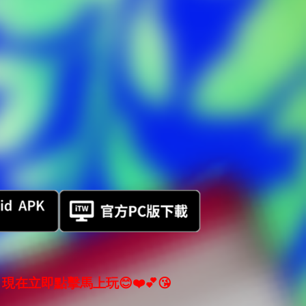
現在立即點擊馬上玩😊❤️💕😘