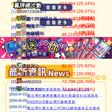
112,364 (25.24%)
105,374,201
445,152
江湖風雲
07100710
07100710
[1]
[1]
[1]
總牌局
總牌局
106,820 (26.07%)
37,502,247
409,815
田寮阿寶
0972338477
0972338477
[2]
[2]
[2]
12,685,287
五暗刻
[1]
[1]
滾！內神通外鬼坐斃A賽金
it3532015
103,453 (27.81%)
24,306,666
371,987
11060203
亮眼
亮眼
[3]
[3]
[3]
9,454,500
大三元
[2]
[2]
青陽子
it3402912
94,266 (26.34%)
21,354,199
357,876
‘見好就收’
台灣人
台灣人
[4]
[4]
[4]
5,558,991
大三元
[3]
[3]
大麻糬3
May5956
89,216 (28.84%)
21,259,110
319,447
Apple0613
不能胡我ㄉ
keroro
[5]
[5]
[5]
4,746,330
[4]
clobber
愛台灣打麻將🖥️📱適用於所有市面上大部分
86,623 (29.11%)
18,649,605
319,120
it2989674
江湖風雲
娛樂
[6]
[6]
[6]
4,309,155
[5]
江湖風雲
瀏覽器(HTML5 遊戲)，免下載，免安裝，
84,214 (26.36%)
15,690,666
317,904
i918472090
keroro
儍豬尾Q
[7]
[7]
[7]
4,113,900
[6]
i392866028
現在立即點擊馬上玩😊❤️💕😘
84,116 (26.36%)
11,221,251
309,396
ONTARIO歐巴桑
娛樂
不能胡我ㄉ
[8]
[8]
[8]
82,079 (25.82%)
10,753,995
297,614
青陽子
儍豬尾Q
江湖風雲
[9]
[9]
[9]
77,627 (26.09%)
9,810,424
297,490
it2967408
寶月36
寶月36
[10]
[10]
[10]
72,798 (26.70%)
9,585,806
285,556
i757724391
tw982033
itw271727
[11]
[11]
[11]
[2026-07-07]
72,144 (25.26%)
8,454,847
276,510
i339494808
itw271727
Ｆanny
[12]
[12]
[12]
即將來臨的更新限制 Android & iOS
[2026-07-03]
愛台灣打麻將單機月排行和週排行出現異常,並在修復中
[2026-06-05]
ANDROID愛台灣打麻將更新
[2026-05-21]
愛台灣行運大老二HTML5網頁版本正式發布