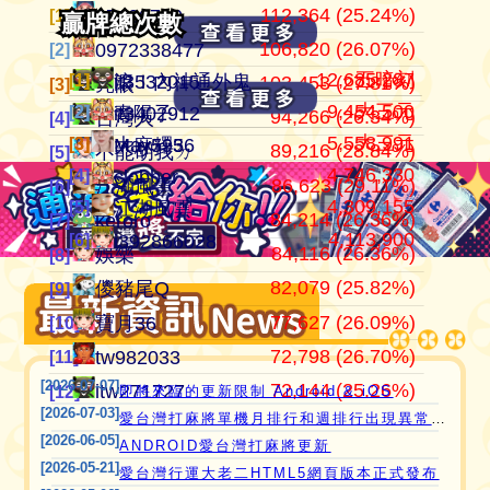
112,364 (25.24%)
105,374,201
445,152
江湖風雲
07100710
07100710
[1]
[1]
[1]
贏牌總次數
贏牌總次數
106,820 (26.07%)
37,502,247
409,815
田寮阿寶
0972338477
0972338477
[2]
[2]
[2]
12,685,287
五暗刻
[1]
[1]
滾！內神通外鬼坐斃A賽金
it3532015
103,453 (27.81%)
24,306,666
371,987
11060203
亮眼
亮眼
[3]
[3]
[3]
9,454,500
大三元
[2]
[2]
青陽子
it3402912
94,266 (26.34%)
21,354,199
357,876
‘見好就收’
台灣人
台灣人
[4]
[4]
[4]
5,558,991
大三元
[3]
[3]
大麻糬3
May5956
89,216 (28.84%)
21,259,110
319,447
Apple0613
不能胡我ㄉ
keroro
[5]
[5]
[5]
4,746,330
[4]
clobber
愛台灣打麻將🖥️📱適用於所有市面上大部分
86,623 (29.11%)
18,649,605
319,120
it2989674
江湖風雲
娛樂
[6]
[6]
[6]
4,309,155
[5]
江湖風雲
瀏覽器(HTML5 遊戲)，免下載，免安裝，
84,214 (26.36%)
15,690,666
317,904
i918472090
keroro
儍豬尾Q
[7]
[7]
[7]
4,113,900
[6]
i392866028
現在立即點擊馬上玩😊❤️💕😘
84,116 (26.36%)
11,221,251
309,396
ONTARIO歐巴桑
娛樂
不能胡我ㄉ
[8]
[8]
[8]
82,079 (25.82%)
10,753,995
297,614
青陽子
儍豬尾Q
江湖風雲
[9]
[9]
[9]
77,627 (26.09%)
9,810,424
297,490
it2967408
寶月36
寶月36
[10]
[10]
[10]
72,798 (26.70%)
9,585,806
285,556
i757724391
tw982033
itw271727
[11]
[11]
[11]
[2026-07-07]
72,144 (25.26%)
8,454,847
276,510
i339494808
itw271727
Ｆanny
[12]
[12]
[12]
即將來臨的更新限制 Android & iOS
[2026-07-03]
愛台灣打麻將單機月排行和週排行出現異常,並在修復中
[2026-06-05]
ANDROID愛台灣打麻將更新
[2026-05-21]
愛台灣行運大老二HTML5網頁版本正式發布