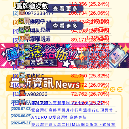
112,356 (25.24%)
105,030,046
445,114
江湖風雲
07100710
07100710
[1]
[1]
[1]
總牌局
總牌局
106,734 (26.06%)
37,337,896
409,517
田寮阿寶
0972338477
0972338477
[2]
[2]
[2]
2,497,500
大三元
[1]
[1]
青陽子
May5956
103,424 (27.81%)
24,264,182
371,859
11060203
亮眼
亮眼
[3]
[3]
[3]
1,978,830
大三元
[2]
[2]
clobber
曰月星辰
94,198 (26.34%)
21,544,199
357,646
‘見好就收’
台灣人
台灣人
[4]
[4]
[4]
1,215,000
大三元
[3]
[3]
江湖風雲
青陽子
89,171 (28.84%)
21,240,810
319,268
Apple0613
不能胡我ㄉ
keroro
[5]
[5]
[5]
1,182,375
[4]
愛台灣打麻將🖥️📱適用於所有市面上大部分
滾！內神通外鬼坐斃A賽金
86,600 (29.11%)
17,153,255
318,940
it2989674
江湖風雲
娛樂
[6]
[6]
[6]
810,000
[5]
it2989674
瀏覽器(HTML5 遊戲)，免下載，免安裝，
84,163 (26.36%)
15,620,616
317,807
i918472090
keroro
儍豬尾Q
[7]
[7]
[7]
765,292
現在立即點擊馬上玩😊❤️💕😘
[6]
banana毛
84,058 (26.36%)
11,206,995
309,235
青陽子
娛樂
不能胡我ㄉ
[8]
[8]
[8]
82,050 (25.82%)
11,200,201
297,533
ONTARIO歐巴桑
儍豬尾Q
江湖風雲
[9]
[9]
[9]
77,572 (26.09%)
9,816,324
297,296
it2967408
寶月36
寶月36
[10]
[10]
[10]
72,762 (26.70%)
9,626,106
285,467
i757724391
tw982033
itw271727
[11]
[11]
[11]
[2026-07-07]
72,126 (25.27%)
8,437,147
276,359
i339494808
itw271727
Ｆanny
[12]
[12]
[12]
即將來臨的更新限制 Android & iOS
[2026-07-03]
愛台灣打麻將單機月排行和週排行出現異常,並在修復中
[2026-06-05]
ANDROID愛台灣打麻將更新
[2026-05-21]
愛台灣行運大老二HTML5網頁版本正式發布