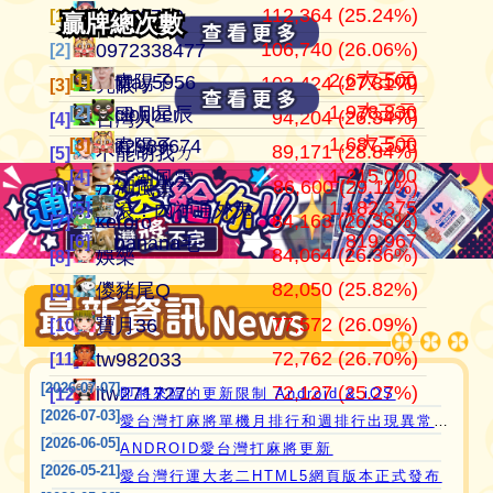
112,364 (25.24%)
105,030,046
445,152
江湖風雲
07100710
07100710
[1]
[1]
[1]
贏牌總次數
贏牌總次數
106,740 (26.06%)
37,363,996
409,546
田寮阿寶
0972338477
0972338477
[2]
[2]
[2]
2,677,500
大三元
[1]
[1]
青陽子
May5956
103,424 (27.81%)
24,264,182
371,859
11060203
亮眼
亮眼
[3]
[3]
[3]
1,978,830
大三元
[2]
[2]
clobber
曰月星辰
94,204 (26.34%)
21,544,199
357,659
‘見好就收’
台灣人
台灣人
[4]
[4]
[4]
1,687,500
大三元
[3]
[3]
it2989674
青陽子
89,171 (28.84%)
21,245,410
319,268
Apple0613
不能胡我ㄉ
keroro
[5]
[5]
[5]
1,215,000
[4]
江湖風雲
愛台灣打麻將🖥️📱適用於所有市面上大部分
86,600 (29.11%)
17,920,755
318,956
it2989674
江湖風雲
娛樂
[6]
[6]
[6]
1,182,375
[5]
滾！內神通外鬼坐斃A賽金
瀏覽器(HTML5 遊戲)，免下載，免安裝，
84,163 (26.36%)
15,623,816
317,807
i918472090
keroro
儍豬尾Q
[7]
[7]
[7]
819,967
[6]
banana毛
現在立即點擊馬上玩😊❤️💕😘
84,064 (26.36%)
11,200,201
309,235
ONTARIO歐巴桑
娛樂
不能胡我ㄉ
[8]
[8]
[8]
82,050 (25.82%)
10,211,995
297,533
青陽子
儍豬尾Q
江湖風雲
[9]
[9]
[9]
77,572 (26.09%)
9,814,224
297,296
it2967408
寶月36
寶月36
[10]
[10]
[10]
72,762 (26.70%)
9,626,106
285,480
i757724391
tw982033
itw271727
[11]
[11]
[11]
[2026-07-07]
72,127 (25.27%)
8,432,097
276,359
i339494808
itw271727
Ｆanny
[12]
[12]
[12]
即將來臨的更新限制 Android & iOS
[2026-07-03]
愛台灣打麻將單機月排行和週排行出現異常,並在修復中
[2026-06-05]
ANDROID愛台灣打麻將更新
[2026-05-21]
愛台灣行運大老二HTML5網頁版本正式發布