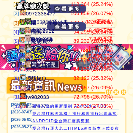
112,364 (25.24%)
104,806,701
445,152
江湖風雲
07100710
07100710
[1]
[1]
[1]
贏牌總次數
贏牌總次數
106,859 (26.07%)
37,514,997
409,909
田寮阿寶
0972338477
0972338477
[2]
[2]
[2]
12,685,287
五暗刻
[1]
[1]
滾！內神通外鬼坐斃A賽金
it3532015
103,477 (27.81%)
24,292,366
372,053
11060203
亮眼
亮眼
[3]
[3]
[3]
9,454,500
大三元
[2]
[2]
青陽子
it3402912
94,295 (26.34%)
21,354,199
357,970
‘見好就收’
台灣人
台灣人
[4]
[4]
[4]
7,349,512
大三元
[3]
[3]
吸狼谷頭
May5956
89,232 (28.84%)
21,270,160
319,481
Apple0613
不能胡我ㄉ
keroro
[5]
[5]
[5]
愛台灣打麻將🖥️📱適用於所有市面上大部分
5,671,491
[4]
大麻糬3
86,630 (29.11%)
18,649,605
319,235
it2989674
江湖風雲
娛樂
[6]
[6]
[6]
瀏覽器(HTML5 遊戲)，免下載，免安裝，
5,556,330
[5]
clobber
84,224 (26.36%)
15,720,816
318,065
i918472090
keroro
儍豬尾Q
[7]
[7]
[7]
現在立即點擊馬上玩😊❤️💕😘
4,916,655
[6]
江湖風雲
84,152 (26.36%)
11,221,251
309,439
ONTARIO歐巴桑
娛樂
不能胡我ㄉ
[8]
[8]
[8]
82,122 (25.82%)
9,801,724
297,646
it2967408
儍豬尾Q
江湖風雲
[9]
[9]
[9]
77,657 (26.09%)
9,681,495
297,600
青陽子
寶月36
寶月36
[10]
[10]
[10]
72,798 (26.70%)
9,588,506
285,571
i757724391
tw982033
itw271727
[11]
[11]
[11]
[2026-07-07]
72,732 (27.08%)
8,423,097
276,601
i339494808
it1873272
Ｆanny
[12]
[12]
[12]
即將來臨的更新限制 Android & iOS
[2026-07-03]
愛台灣打麻將單機月排行和週排行出現異常,並在修復中
[2026-06-05]
ANDROID愛台灣打麻將更新
[2026-05-21]
愛台灣行運大老二HTML5網頁版本正式發布