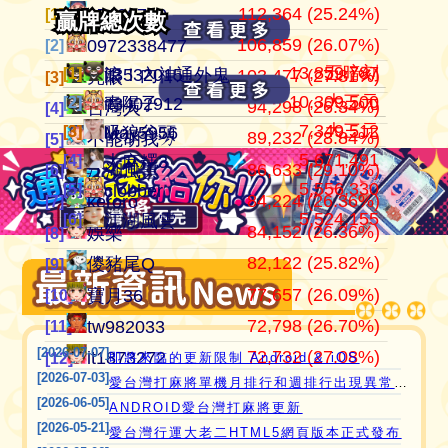
112,364 (25.24%)
105,136,701
445,152
江湖風雲
07100710
07100710
[1]
[1]
[1]
贏牌總次數
贏牌總次數
106,859 (26.07%)
37,514,997
409,909
田寮阿寶
0972338477
0972338477
[2]
[2]
[2]
13,859,787
五暗刻
[1]
[1]
滾！內神通外鬼坐斃A賽金
it3532015
103,477 (27.81%)
24,292,366
372,053
11060203
亮眼
亮眼
[3]
[3]
[3]
10,309,500
大三元
[2]
[2]
青陽子
it3402912
94,298 (26.34%)
21,354,199
357,982
‘見好就收’
台灣人
台灣人
[4]
[4]
[4]
7,349,512
大三元
[3]
[3]
吸狼谷頭
May5956
89,232 (28.84%)
21,270,160
319,481
Apple0613
不能胡我ㄉ
keroro
[5]
[5]
[5]
5,671,491
愛台灣打麻將🖥️📱適用於所有市面上大部分
[4]
大麻糬3
86,633 (29.10%)
18,649,605
319,235
it2989674
江湖風雲
娛樂
[6]
[6]
[6]
5,556,330
[5]
瀏覽器(HTML5 遊戲)，免下載，免安裝，
clobber
84,224 (26.36%)
15,720,816
318,065
i918472090
keroro
儍豬尾Q
[7]
[7]
[7]
現在立即點擊馬上玩😊❤️💕😘
5,524,155
[6]
江湖風雲
84,152 (26.36%)
11,221,251
309,439
ONTARIO歐巴桑
娛樂
不能胡我ㄉ
[8]
[8]
[8]
82,122 (25.82%)
9,801,724
297,664
it2967408
儍豬尾Q
江湖風雲
[9]
[9]
[9]
77,657 (26.09%)
9,588,506
297,600
i757724391
寶月36
寶月36
[10]
[10]
[10]
72,798 (26.70%)
9,426,495
285,594
青陽子
tw982033
itw271727
[11]
[11]
[11]
[2026-07-07]
72,732 (27.08%)
8,423,097
276,601
i339494808
it1873272
Ｆanny
[12]
[12]
[12]
即將來臨的更新限制 Android & iOS
[2026-07-03]
愛台灣打麻將單機月排行和週排行出現異常,並在修復中
[2026-06-05]
ANDROID愛台灣打麻將更新
[2026-05-21]
愛台灣行運大老二HTML5網頁版本正式發布