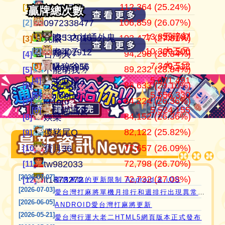
112,364 (25.24%)
105,136,701
445,152
江湖風雲
07100710
07100710
[1]
[1]
[1]
贏牌總次數
贏牌總次數
106,859 (26.07%)
37,514,997
409,909
田寮阿寶
0972338477
0972338477
[2]
[2]
[2]
13,859,787
五暗刻
[1]
[1]
滾！內神通外鬼坐斃A賽金
it3532015
103,477 (27.81%)
24,292,366
372,053
11060203
亮眼
亮眼
[3]
[3]
[3]
10,309,500
大三元
[2]
[2]
青陽子
it3402912
94,298 (26.34%)
21,354,199
357,982
‘見好就收’
台灣人
台灣人
[4]
[4]
[4]
7,349,512
大三元
[3]
[3]
吸狼谷頭
May5956
89,232 (28.84%)
21,270,160
319,481
Apple0613
不能胡我ㄉ
keroro
[5]
[5]
[5]
愛台灣打麻將🖥️📱適用於所有市面上大部分
5,671,491
[4]
大麻糬3
86,633 (29.10%)
18,649,605
319,235
it2989674
江湖風雲
娛樂
[6]
[6]
[6]
5,556,330
瀏覽器(HTML5 遊戲)，免下載，免安裝，
[5]
clobber
84,224 (26.36%)
15,720,816
318,065
i918472090
keroro
儍豬尾Q
[7]
[7]
[7]
現在立即點擊馬上玩😊❤️💕😘
5,524,155
[6]
江湖風雲
84,152 (26.36%)
11,221,251
309,439
ONTARIO歐巴桑
娛樂
不能胡我ㄉ
[8]
[8]
[8]
82,122 (25.82%)
9,801,724
297,664
it2967408
儍豬尾Q
江湖風雲
[9]
[9]
[9]
77,657 (26.09%)
9,588,506
297,600
i757724391
寶月36
寶月36
[10]
[10]
[10]
72,798 (26.70%)
9,426,495
285,594
青陽子
tw982033
itw271727
[11]
[11]
[11]
[2026-07-07]
72,732 (27.08%)
8,423,097
276,601
i339494808
it1873272
Ｆanny
[12]
[12]
[12]
即將來臨的更新限制 Android & iOS
[2026-07-03]
愛台灣打麻將單機月排行和週排行出現異常,並在修復中
[2026-06-05]
ANDROID愛台灣打麻將更新
[2026-05-21]
愛台灣行運大老二HTML5網頁版本正式發布