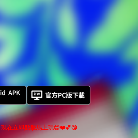
現在立即點擊馬上玩😊❤️💕😘