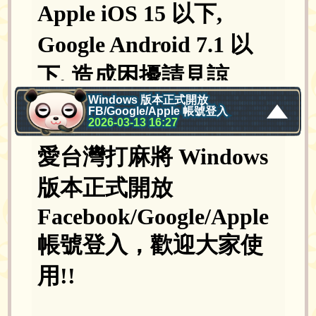
Windows 版本正式開放
Windows 版本正式開放 
FB/Google/Apple 帳號登入
FB/Google/Apple 帳號登入
2026-03-13 16:27
2026-03-13 16:27