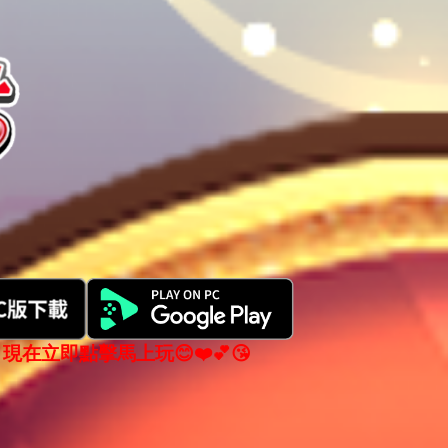
現在立即點擊馬上玩😊❤️💕😘