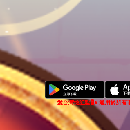
愛台灣撿紅點🖥️📱適用於所有