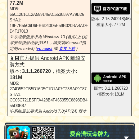
77.2M
MD5:
66C1281CE2A599146AC5538597A79B26
版本: 2.15.240918(46)
SHA1:
檔案大小:77.2M
19E7B55C6D6EB6D40D5E59B320BA4ADE
D4F17013
💡系統最低要求為 Windows 10 (含)以上 (如
果安裝後發現缺少DLL，請安裝Microsoft指
定的vc-redist) (
vc-redist
或
直接下載
)
📱💾官方提供 Android APK 離線安
裝方式
版本:
3.1.1.260720
，檔案大小:
181M
MD5:
版本: 3.1.1.260720
274D552CB5D16D5C1D1A07C23BA09C87
檔案大小:181M
SHA1:
CC05C721E5FFA428B4F465355C8898DB4
55D3B87
💡系統最低要求為 Android 7.0(API24) 版本
愛台灣玩命牌九
愛台灣玩命牌九