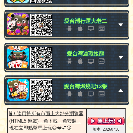
愛台灣行運大老二
愛台灣行運大老二
愛台灣連環接龍
愛台灣連環接龍
愛台灣燃燒吧13張
愛台灣燃燒吧13張
🖥️📱適用於所有市面上大部分瀏覽器
(HTML5 遊戲)，免下載，免安裝，
現在立即點擊馬上玩😊❤️💕😘
版本: 20260730