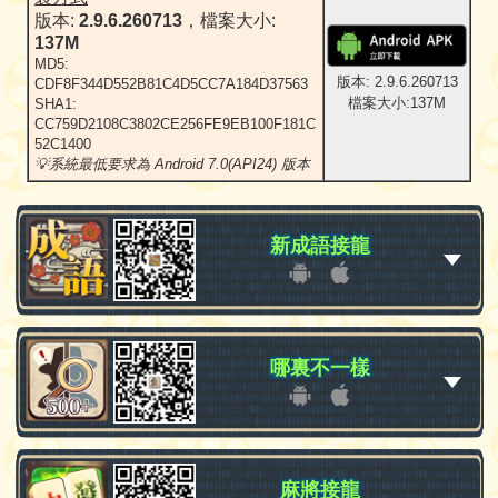
版本:
2.9.6.260713
，檔案大小:
137M
MD5:
版本: 2.9.6.260713
CDF8F344D552B81C4D5CC7A184D37563
檔案大小:137M
SHA1:
CC759D2108C3802CE256FE9EB100F181C
52C1400
💡系統最低要求為 Android 7.0(API24) 版本
新成語接龍
新成語接龍
哪裏不一樣
哪裏不一樣
麻將接龍
麻將接龍