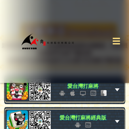
☰
親愛的玩家你好，請先選擇您想要的遊戲後，再依照
想要的平台按下載安裝
或者您可以直接拍QRCode進行全自動引導安裝
愛台灣打麻將
愛台灣打麻將
愛台灣打麻將經典版
愛台灣打麻將經典版