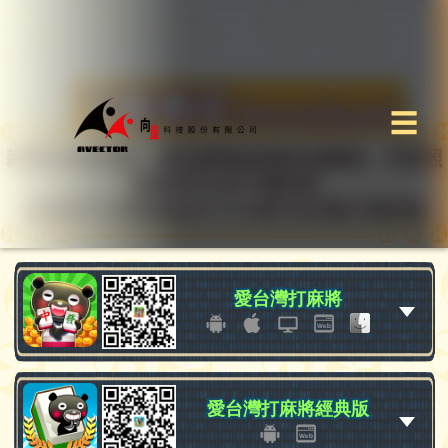
☰
親愛的玩家你好，請先選擇您想要的遊戲後，再依照
想要的平台按下載安裝
或者您可以直接拍QRCode進行全自動引導安裝
愛台灣打麻將
愛台灣打麻將
愛台灣打麻將經典版
愛台灣打麻將經典版