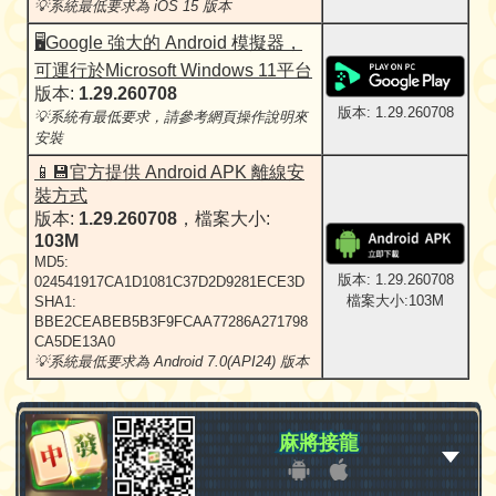
💡系統最低要求為 iOS 15 版本
🖥️Google 強大的 Android 模擬器，
可運行於Microsoft Windows 11平台
版本:
1.29.260708
版本: 1.29.260708
💡系統有最低要求，請參考網頁操作說明來
安裝
📱💾官方提供 Android APK 離線安
裝方式
版本:
1.29.260708
，檔案大小:
103M
MD5:
版本: 1.29.260708
024541917CA1D1081C37D2D9281ECE3D
檔案大小:103M
SHA1:
BBE2CEABEB5B3F9FCAA77286A271798
CA5DE13A0
💡系統最低要求為 Android 7.0(API24) 版本
麻將接龍
麻將接龍