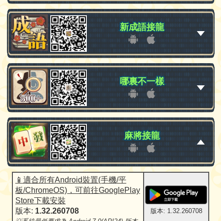
新成語接龍
新成語接龍
哪裏不一樣
哪裏不一樣
麻將接龍
麻將接龍
📱適合所有Android裝置(手機/平
板/ChromeOS)，可前往GooglePlay
Store下載安裝
版本:
1.32.260708
版本: 1.32.260708