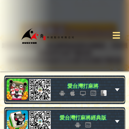
☰
親愛的玩家你好，請先選擇您想要的遊戲後，再依照
想要的平台按下載安裝
或者您可以直接拍QRCode進行全自動引導安裝
愛台灣打麻將
愛台灣打麻將
愛台灣打麻將經典版
愛台灣打麻將經典版